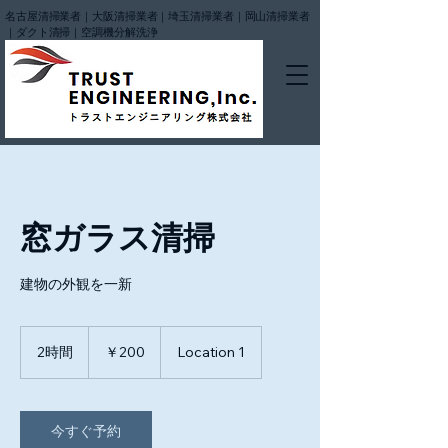
名古屋清掃業者｜大阪清掃業者｜埼玉清掃業者｜岡山清掃業者
｜ダクト清掃｜空調機分解洗浄
窓ガラス清掃
建物の外観を一新
200
円
2時間
2
￥200
Location 1
時
間
今すぐ予約