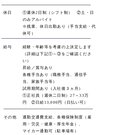
休日
①週休2日制（シフト制） ②土・日
のみアルバイト
※残業、休日出勤あり（手当支給・代
休可）
給与
経験・年齢等を考慮の上決定します
（詳細は下記①～③をご確認くださ
い）
昇給／賞与あり
各種手当あり（職務手当、通信手
当、家族手当等）
試用期間あり（入社後３ヵ月）
①正社員（週休二日制）27～33万
円 ②日給13,000円（日払い可）
その他
通勤交通費支給、各種保険制度（雇
用・労災・健康・厚生年金）、
マイカー通勤可（駐車場有）