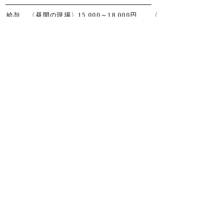
給与
​〈昼間の現場〉15,000～18,000円 〈夜
間の現場〉18,000～22,000円
※末締めの翌々10日払い（40日サイト）金
額は現場ごとによる応相談となります
応募方法
トップページのお問い合わせフォー
ム
またはお電話にてお問い合わせく
ださい。
その他
※経験、人数等、貴社のご都合に合
わせた協力体制を構築致します。